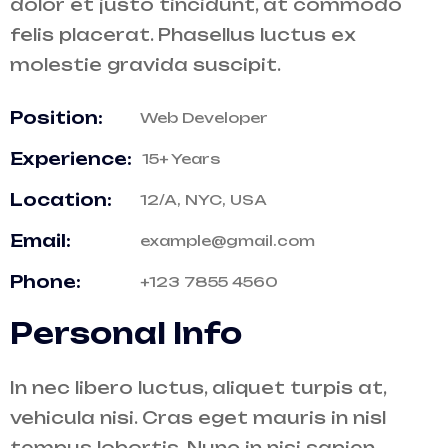
dolor et justo tincidunt, at commodo
felis placerat. Phasellus luctus ex
molestie gravida suscipit.
Position:
Web Developer
Experience:
15+ Years
Location:
12/A, NYC, USA
Email:
example@gmail.com
Phone:
+123 7855 4560
Personal Info
In nec libero luctus, aliquet turpis at,
vehicula nisi. Cras eget mauris in nisl
tempus lobortis. Nunc in nisi sapien.